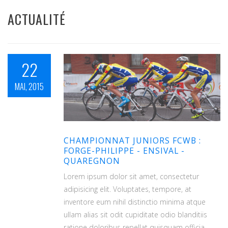
ACTUALITÉ
22
MAI, 2015
CHAMPIONNAT JUNIORS FCWB :
FORGE-PHILIPPE - ENSIVAL -
QUAREGNON
Lorem ipsum dolor sit amet, consectetur
adipisicing elit. Voluptates, tempore, at
inventore eum nihil distinctio minima atque
ullam alias sit odit cupiditate odio blanditiis
ratione doloribus repellat quisquam officia