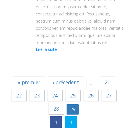
delectus!. Lorem ipsum dolor sit amet,
consectetur adipisicing elit. Recusandae,
nostrum cum minus debitis vel aliquid nam
corporis veniam repudiandae maiores. Veritatis
temporibus architecto similique iure soluta
reprehenderit incidunt voluptatibus ex!.
de
Lire la suite
Championnat
Juniors
FCWB
:
Forge-
« premier
‹ précédent
21
…
Philippe
-
Ensival
22
23
24
25
26
27
-
Quaregnon
28
29